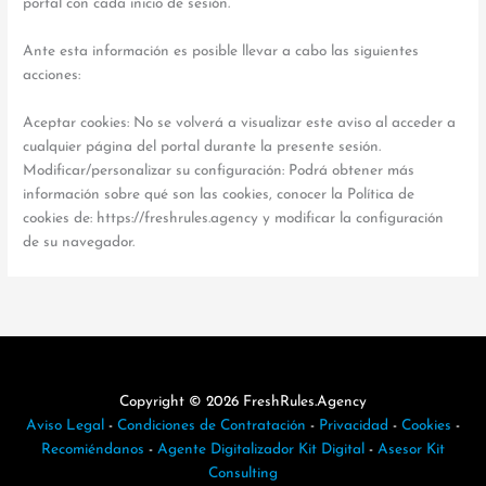
portal con cada inicio de sesión.
Ante esta información es posible llevar a cabo las siguientes
acciones:
Aceptar cookies: No se volverá a visualizar este aviso al acceder a
cualquier página del portal durante la presente sesión.
Modificar/personalizar su configuración: Podrá obtener más
información sobre qué son las cookies, conocer la Política de
cookies de: https://freshrules.agency y modificar la configuración
de su navegador.
Copyright © 2026 FreshRules.Agency
Aviso Legal
-
Condiciones de Contratación
-
Privacidad
-
Cookies
-
Recomiéndanos
-
Agente Digitalizador Kit Digital
-
Asesor Kit
Consulting