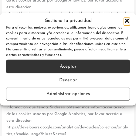
de las cookies usadas por Google Analytics, por favor acceda a
esta direccion:
https://developers.google.com/analytics/devguides/collection/analy
Gestiona tu privacidad
ticsjs/cookie-usage?hl=es&csw=1
Tipo: Tercero
Para ofrecer las mejores experiencias, utilizamos tecnologías como las
cookies para almacenar y/o acceder a la información del dispositivo. El
Finalidad: Analítica
consentimiento de estas tecnologías nos permitirá procesar datos como el
_gat
comportamiento de navegación o las identificaciones únicas en este sitio.
Duración: 1 minuto
No consentir o retirar el consentimiento, puede afectar negativamente a
Descripción: Utilizada para mostrar nuestra publicidad en otras
ciertas características y funciones.
páginas de la red de Google. Generada por Google Analytics.
Aceptar
Google almacena la informacion recogida por las cookies en
servidores ubicados en Estados Unidos, cumpliendo con la
Denegar
legislación Europea en cuanto a protección de datos personales y
se compromete a no compartirla con terceros, excepto cuando la
Administrar opciones
ley le obligue a ello o sea necesario para el funcionamiento del
sistema. Google no asocia su direccion IP con ninguna otra
informacion que tenga. Si desea obtener mas informacion acerca
de las cookies usadas por Google Analytics, por favor acceda a
esta direccion:
https://developers.google.com/analytics/devguides/collection/analy
ticsjs/cookie-usage?hl=es&csw=1