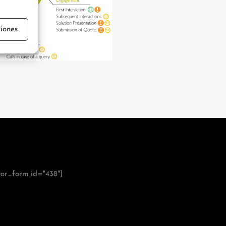
iones
tor_form id="438"]