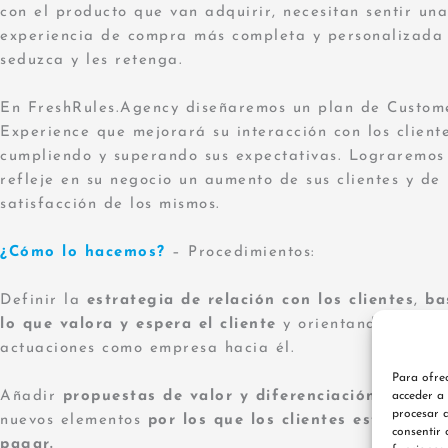
con el producto que van adquirir, necesitan sentir una
experiencia de compra más completa y personalizada 
seduzca y les retenga.
En FreshRules.Agency diseñaremos un plan de Custom
Experience que mejorará su interacción con los client
cumpliendo y superando sus expectativas. Lograremos
refleje en su negocio un aumento de sus clientes y de 
satisfacción de los mismos.
¿Cómo lo hacemos?
– Procedimientos:
Definir la
estrategia de relación con los clientes
,
ba
lo que valora y espera el cliente
y orientando nuestr
actuaciones como empresa hacia él.
Para ofrec
Añadir
propuestas de valor y diferenciación
a travé
acceder a 
procesar d
nuevos elementos
por los que los clientes estén disp
consentir 
pagar.