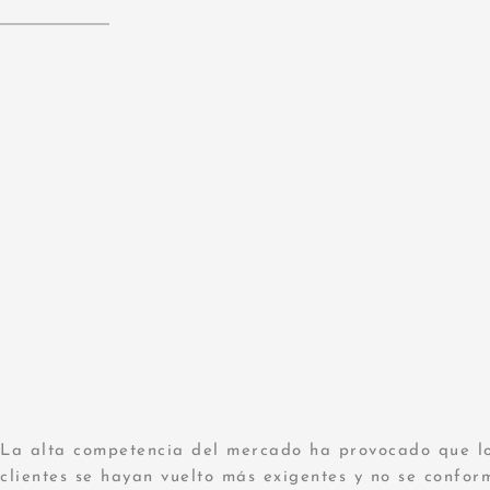
Los procesos de gestión de clientes han camb
negocio con las últimas técnicas.
La alta competencia del mercado ha provocado que l
clientes se hayan vuelto más exigentes y no se confor