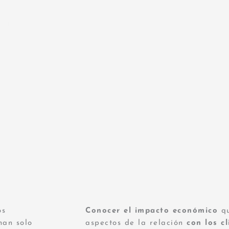
iado por completo. Optimice su
os
Conocer el impacto económico
qu
man solo
aspectos de la relación
con los cl