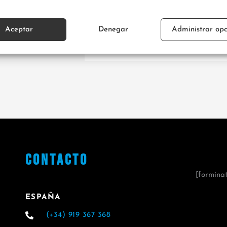
s
de la
Aceptar
Denegar
Administrar opc
CONTACTO
[formina
ESPAÑA
(+34) 919 367 368