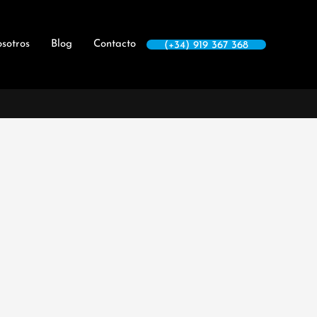
sotros
Blog
Contacto
(+34) 919 367 368