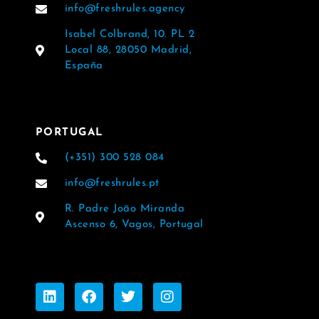
info@freshrules.agency
Isabel Colbrand, 10. PL 2
Local 88, 28050 Madrid,
España
PORTUGAL
(+351) 300 528 084
info@freshrules.pt
R. Padre João Miranda
Ascenso 6, Vagos, Portugal
L
F
T
I
i
a
w
n
n
c
i
s
k
e
t
t
e
b
t
a