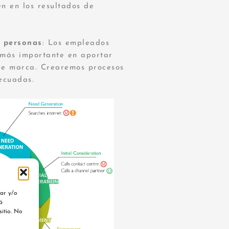
n en los resultados de
s personas
: Los empleados
 más importante en aportar
de marca. Crearemos procesos
ecuadas.
nar y/o
á
itio. No